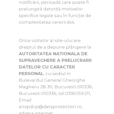
notificării, perioadă care poate fi
prelungită datorită motivelor
specifice legale sau în funcție de
complexitatea cererii dvs.
Orice vizitator al site-ului are
dreptul de a depune plângere la
AUTORITATEA NATIONALA DE
SUPRAVEGHERE A PRELUCRARII
DATELOR CU CARACTER
PERSONAL
, cu sediul in
Bulevardul General Gheorghe
Magheru 28-30, Bucuresti 010336,
Bucuresti 010336, tel.0318.059.211,
Email:
anspdcp@dataprotection.ro,
adresa internet