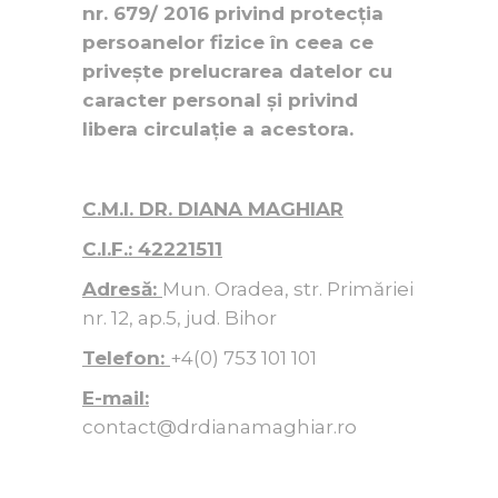
nr. 679/ 2016 privind protecția
persoanelor fizice în ceea ce
privește prelucrarea datelor cu
caracter personal și privind
libera circulație a acestora.
C.M.I. DR. DIANA MAGHIAR
C.I.F.: 42221511
Adresă:
Mun. Oradea, str. Primăriei
nr. 12, ap.5, jud. Bihor
Telefon:
+4(0) 753 101 101
E-mail:
contact@drdianamaghiar.ro