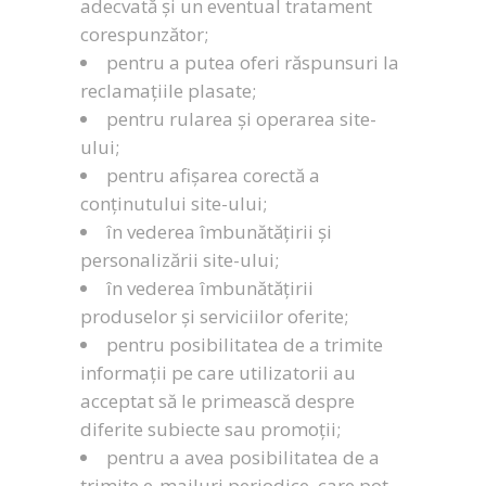
adecvată și un eventual tratament
corespunzător;
pentru a putea oferi răspunsuri la
reclamațiile plasate;
pentru rularea și operarea site-
ului;
pentru afișarea corectă a
conținutului site-ului;
în vederea îmbunătățirii și
personalizării site-ului;
în vederea îmbunătățirii
produselor și serviciilor oferite;
pentru posibilitatea de a trimite
informații pe care utilizatorii au
acceptat să le primească despre
diferite subiecte sau promoții;
pentru a avea posibilitatea de a
trimite e-mailuri periodice, care pot