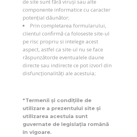
de site sunt fără viruși sau alte
componente informatice cu caracter
potențial dăunător;
Prin completarea formularului,
clientul confirmă ca foloseste site-ul
pe risc propriu si intelege acest
aspect, astfel ca site-ul nu se face
răspunzătorde eventualele daune
directe sau indirecte ce pot izvorî din
disfuncționalități ale acestuia;
*Termenii și condițiile de
utilizare a prezentului site și
utilizarea acestuia sunt
guvernate de legislația română
în vigoare.